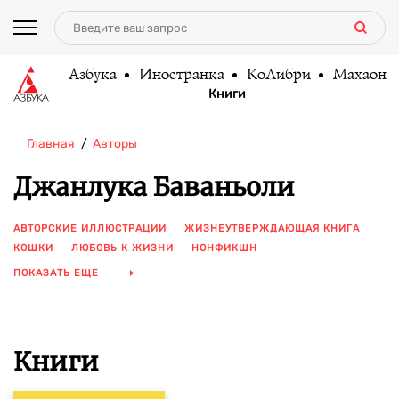
Азбука
Иностранка
КоЛибри
Махаон
Книги
Главная
Авторы
Джанлука Баваньоли
АВТОРСКИЕ ИЛЛЮСТРАЦИИ
ЖИЗНЕУТВЕРЖДАЮЩАЯ КНИГА
КОШКИ
ЛЮБОВЬ К ЖИЗНИ
НОНФИКШН
ОТНОШЕНИЕ К ЖИЗНИ
ПСИХОЛОГИЯ
САМОПОЗНАНИЕ
ПОКАЗАТЬ ЕЩЕ
САМОРАЗВИТИЕ
СЧАСТЬЕ
УЮТ
ФИЛОСОФИЯ
ЦВЕТНЫЕ ИЛЛЮСТРАЦИИ
ЮМОР
Книги