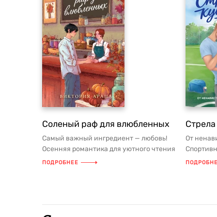
Соленый раф для влюбленных
Стрела
Самый важный ингредиент — любовь!
От ненав
Осенняя романтика для уютного чтения
Спортивн
под пледом! АННОТАЦИЯ ...
футболис
ПОДРОБНЕЕ
ПОДРОБН