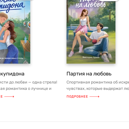
 купидона
Партия на любовь
исти до любви — одна стрела!
Спортивная романтика об иск
ая романтика о лучнице и
чувствах, которые выдержат л
те! АННОТАЦИЯ Ф...
испытания! Отношения професс
ЕЕ
ПОДРОБНЕЕ