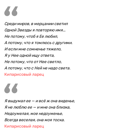
Среди миров, в мерцании светил
Одной Звезды я повторяю имя...
Не потому, чтоб я Ее любил,
А потому, что я томлюсь с другими.
И если мне сомненье тяжело,
Я у Нее одной ищу ответа,
Не потому, что от Нее светло,
А потому, что с Ней не надо света.
Кипарисовый ларец
Я выдумал ее — и всё ж она виденье,
Я не люблю ее — и мне она близка,
Недоумелая, мое недоуменье,
Всегда веселая, она моя тоска.
Кипарисовый ларец