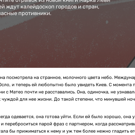
очтите отрывок из новой книги Марка Леви
ей ждут калейдоскоп городов и стран,
пасные противники.
ина посмотрела на странное, молочного цвета небо. Междун
 Осло, и теперь ей любопытно было увидеть Киев. С момента 
и с Матео почти не расставались. Она, одиночка, не узнавала
чуждой для нее жизни. До такой степени, что минувшей ноч
гда одевается, она готова уйти. Если ей было хорошо, она
 и переброситься парой фраз с партнером, когда рассматри
тала бы прижиматься к нему и уж тем более нежно гладить ег