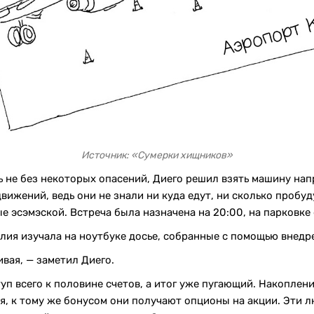
Источник: «Сумерки хищников»
ь не без некоторых опасений, Диего решил взять машину нап
ижений, ведь они не знали ни куда едут, ни сколько пробуду
 эсэмэской. Встреча была назначена на 20:00, на парковке 
лия изучала на ноутбуке досье, собранные с помощью внедр
ивая, — заметил Диего.
уп всего к половине счетов, а итог уже пугающий. Накопле
я, к тому же бонусом они получают опционы на акции. Эти 