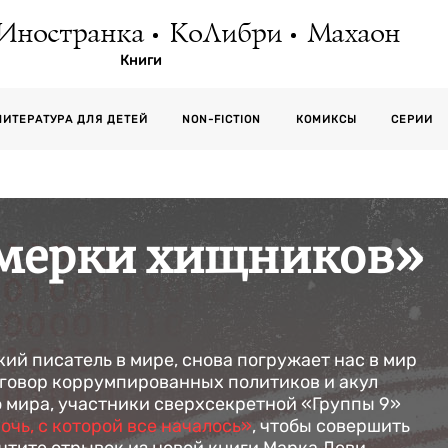
Иностранка
КоЛибри
Махаон
Книги
СЕРИИ
ЛИТЕРАТУРА ДЛЯ ДЕТЕЙ
NON-FICTION
КОМИКСЫ
умерки хищников»
кий писатель в мире, снова погружает нас в мир
говор коррумпированных политиков и акул
 мира, участники сверхсекретной «Группы 9»
очь, с которой все началось»
, чтобы совершить