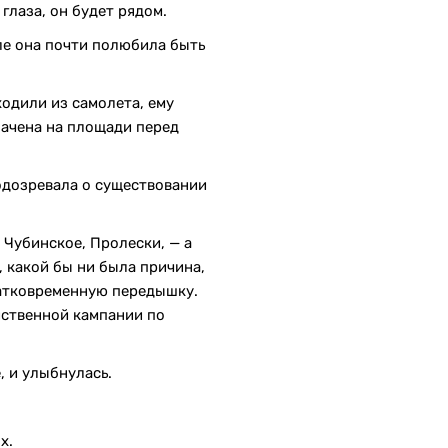
 глаза, он будет рядом.
ле она почти полюбила быть
ходили из самолета, ему
начена на площади перед
подозревала о существовании
 Чубинское, Пролески, — а
о, какой бы ни была причина,
кратковременную передышку.
̆ственной кампании по
, и улыбнулась.
ых.