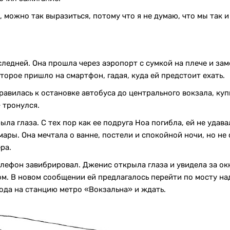
, можно так выразиться, потому что я не думаю, что мы так и 
ледней. Она прошла через аэропорт с сумкой на плече и за
орое пришло на смартфон, гадая, куда ей предстоит ехать.
равилась к остановке автобуса до центрального вокзала, куп
» тронулся.
ла глаза. С тех пор как ее подруга Ноа погибла, ей не удав
ары. Она мечтала о ванне, постели и спокойной ночи, но не
ера.
елефон завибрировал. Дженис открыла глаза и увидела за о
. В новом сообщении ей предлагалось перейти по мосту над
ода на станцию метро «Вокзальна» и ждать.