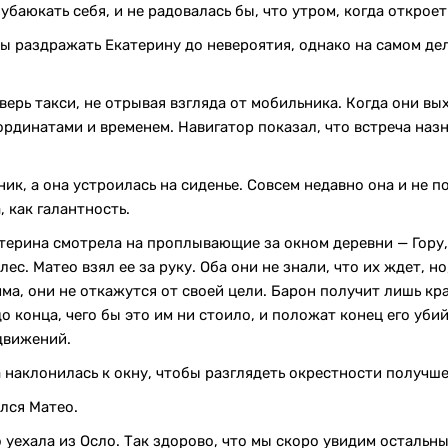
убаюкать себя, и не радовалась бы, что утром, когда откроет
ы раздражать Екатерину до невероятия, однако на самом де
верь такси, не отрывая взгляда от мобильника. Когда они вы
рдинатами и временем. Навигатор показал, что встреча наз
ник, а она устроилась на сиденье. Совсем недавно она и не 
, как галантность.
атерина смотрела на проплывающие за окном деревни — Гору,
 лес. Матео взял ее за руку. Оба они не знали, что их ждет, н
има, они не откажутся от своей цели. Барон получит лишь 
о конца, чего бы это им ни стоило, и положат конец его убии
движений.
 наклонилась к окну, чтобы разглядеть окрестности получше
ался Матео.
о уехала из Осло. Так здорово, что мы скоро увидим остальн