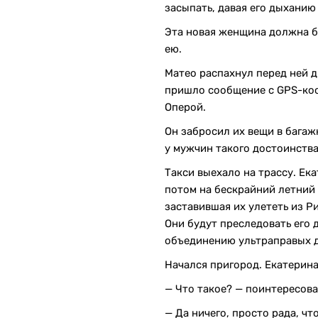
засыпать, давая его дыханию 
Эта новая женщина должна б
ею.
Матео распахнул перед ней д
пришло сообщение с GPS-коо
Оперой.
Он забросил их вещи в багаж
у мужчин такого достоинства
Такси выехало на трассу. Ек
потом на бескрайний летний
заставившая их улететь из Р
Они будут преследовать его д
объединению ультраправых 
Начался пригород. Екатерина
— Что такое? — поинтересов
— Да ничего, просто рада, чт