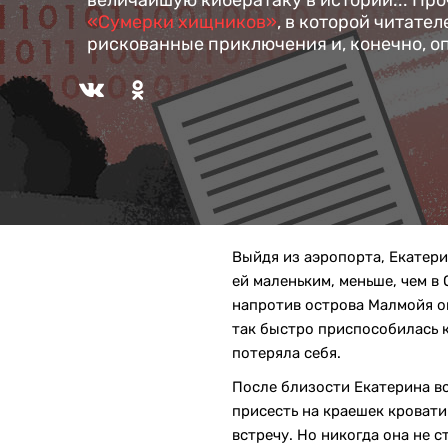
величайшую кибератаку в истории... Пр
«Сумерки хищников»
, в которой читател
рискованные приключения и, конечно, о
Выйдя из аэропорта, Екатер
ей маленьким, меньше, чем в
напротив острова Малмойя он
так быстро приспособилась к 
потеряла себя.
После близости Екатерина все
присесть на краешек кровати
встречу. Но никогда она не с