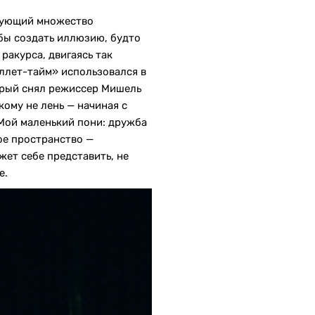
рующий множество
бы создать иллюзию, будто
ракурса, двигаясь так
ллет-тайм» использовался в
орый снял режиссер Мишель
кому не лень — начиная с
ой маленький пони: дружба
ое пространство —
ет себе представить, не
е.