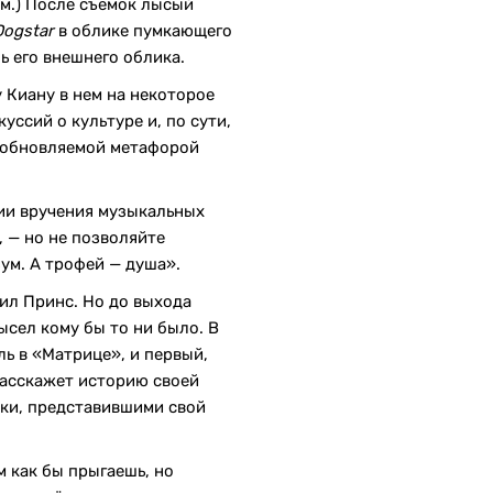
.) После съемок лысый
Dogstar
в облике пумкающего
ль его внешнего облика.
у Киану в нем на некоторое
ссий о культуре и, по сути,
 обновляемой метафорой
ии вручения музыкальных
 — но не позволяйте
зум. А трофей — душа».
рил Принс. Но до выхода
ысел кому бы то ни было. В
ь в «Матрице», и первый,
асскажет историю своей
ки, представившими свой
ом как бы прыгаешь, но