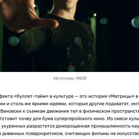
Источник: IMDB
фекта «буллет-тайм» в культуре — это история «Матрицы» в
и и столь же яркими идеями, которые другие подхватят, ин
Вачовски к съемкам движения тел в физическом пространств
отовит почву для бума супергеройского кино. Из смеси куль
я укуренных разрастется доморощенная промышленность нау
 диванных псевдокритиков, считающих фильмы не искусств