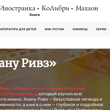
Иностранка
КоЛибри
Махаон
Книги
СЕРИИ
ЛИТЕРАТУРА ДЛЯ ДЕТЕЙ
NON-FICTION
КОМИКСЫ
ану Ривз»
Ривз: победы, печали и правила жизни»
кса Паппадимаса
, который изучил всю
что можно. Киану Ривз — безусловная легенда и
менности, а книга о нем — глубокое и подробное