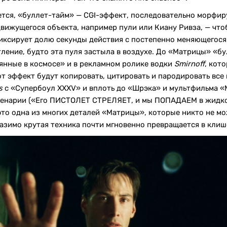
ется, «буллет-тайм» — CGI-эффект, последовательно морфи
вижущегося объекта, например пули или Киану Ривза, — что
ксирует долю секунды действия с постепенно меняющегося 
тление, будто эта пуля застыла в воздухе. До «Матрицы» «бу
янные в космосе» и в рекламном ролике водки
Smirnoff
, кот
т эффект будут копировать, цитировать и пародировать все 
s
с «Супербоул XXXV» и вплоть до «Шрэка» и мультфильма «М
 сценарии («Его ПИСТОЛЕТ СТРЕЛЯЕТ, и мы ПОПАДАЕМ в жидк
 одна из многих деталей «Матрицы», которые никто не мож
разимо крутая техника почти мгновенно превращается в клиш