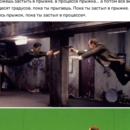
ожешь застыть в прыжке, в процессе прыжка... а потом все ви
ьдесят градусов, пока ты прыгаешь. Пока ты застыл в прыжке
есь прыжок, пока ты застыл в процессе».