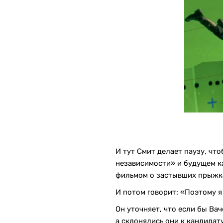
И тут Смит делает паузу, чт
независимости» и будущем ка
фильмом о застывших прыжка
И потом говорит: «Поэтому я
Он уточняет, что если бы Вач
а склонялись они к кандидат