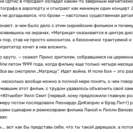
же Ортис в «Уродах» обладал каким-то звериным магнетизмом
отографа в аэропорту и отыграет как минимум один концерт
и не догадывался, что брови — настолько существенная дета
узнают, в чем было дело с этим сиднейским фильмом и почем
оявившись на экранах, «Матрица» оказывается в центре диску
 пор, став не просто кинохитом, а бесконечно трактуемой и
ерпретатор хочет в нее вложить.
о круто, — скажет Принс зрителям, собравшимся на церемон
line
летом 1999 года, когда фильму еще только четыре месяца,
Все вы смотрели „Матрицу“. Идет война. И поле боя — это ра
, насколько вообще можно в полной мере понять, о чем гово
авшим этот фильм, с трудом удавалось объяснить свой зам
а «Ютьюбе» Уилл Смит (первый, кому предложили главную рол
римеру потом последовали Леонардо ДиКаприо и Брэд Питт) р
орами сценария и режиссерами фильма Ланой и Лилли Вачовс
вах:
... вот как бы представь себе, что ты такой дерешься, а пот