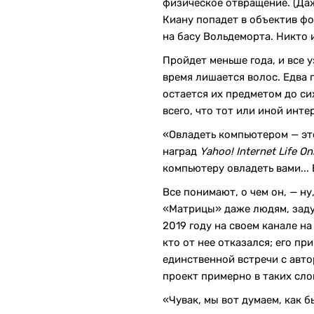
физическое отвращение. (Да
Киану попадет в объектив ф
на басу Вольдеморта. Никто 
Пройдет меньше года, и все 
время лишается волос. Едва п
остается их предметом до сих
всего, что тот или иной инт
«Овладеть компьютером — эт
наград
Yahoo! Internet Life On
компьютеру овладеть вами... 
Все понимают, о чем он, — ну
«Матрицы» даже людям, задум
2019 году на своем канале н
кто от нее отказался; его п
единственной встречи с авт
проект примерно в таких сло
«Чувак, мы вот думаем, как бы