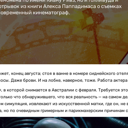
еномена по имени Киану Ривз, но и Голливуда и
отрывок из книги Алекса Паппадимаса о съемках
 современный кинематограф.
ожет, конец августа; стоя в ванне в номере сиднейского отел
осы. Даже брови. И на лобке, наверное, тоже. Работа актера 
 в которой снимается в Австралии с февраля. Требуется это 
только что обнаружившего, что вся реальность — на самом де
 симуляция, извлекают из искусственной матки, где он, не 
ма, но по очевидным гримерным и парикмахерским причинам 