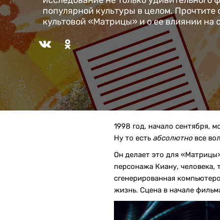
исследование не только удивительного ф
популярной культуры в целом. Прочтите 
культовой «Матрицы» и о ее влиянии на
1998 год, начало сентября, м
Ну то есть
абсолютно
все вол
Он делает это для «Матрицы»,
персонажа Киану, человека, 
сгенерированная компьютером
жизнь. Сцена в начале филь