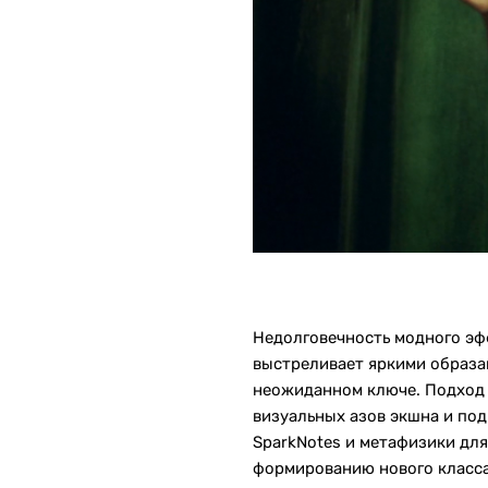
Недолговечность модного эф
выстреливает яркими образам
неожиданном ключе. Подход 
визуальных азов экшна и подг
SparkNotes и метафизики дл
формированию нового класса