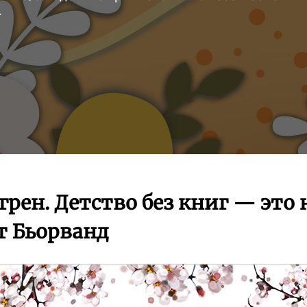
.
рен. Детство без книг — это 
т Бьорванд