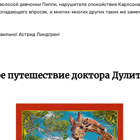
еволосой девчонки Пеппи, нарушителя спокойствия Карлсона
опадающего впросак, и многих-многих других таких же замеч
авильно! Астрид Линдгрен!
е путешествие доктора Дулит