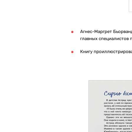
Агнес-Маргрет Бьорванд
главных специалистов п
Книгу проиллюстрирова