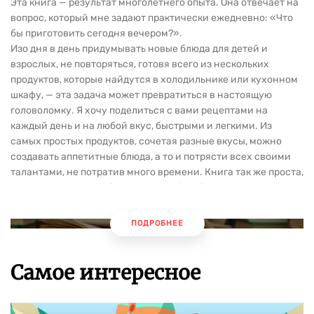
Эта книга — результат многолетнего опыта. Она отвечает на
вопрос, который мне задают практически ежедневно: «Что
бы приготовить сегодня вечером?».
Изо дня в день придумывать новые блюда для детей и
взрослых, не повторяться, готовя всего из нескольких
продуктов, которые найдутся в холодильнике или кухонном
шкафу, — эта задача может превратиться в настоящую
головоломку. Я хочу поделиться с вами рецептами на
каждый день и на любой вкус, быстрыми и легкими. Из
самых простых продуктов, сочетая разные вкусы, можно
создавать аппетитные блюда, а то и потрясти всех своими
талантами, не потратив много времени. Книга так же проста,
как инструкция по сборке шведской мебели: от 2 до 6
ингредиентов, изображенных на фото, и несколько строчек
текста. Раз-два — и готово!
ПОДРОБНЕЕ
Желаю вам приятно провести время на кухне, а особенно —
за столом! (Жан-Франсуа Малле)
Самое интересное