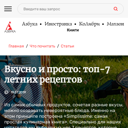
Азбука
Иностранка
КоЛибри
Махаон
Книги
Главная
Что почитать
Статьи
Вкусно и просто: топ-7
летних рецептов
19.07.2019
Из самых обычных продуктов, сочетая разные вкусы,
можно создавать невероятные блюда. Именно на
этом принципе построена «Simplissime: самая
простая кулинарная книга». Специально для наших
читателей мы выбрали из нее 7 рецептов, которые