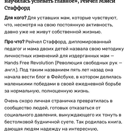
научилась успевать главное», Рейчел Мэйси
Стаффорд
Для кого?
Для уставших мам, которые чувствуют,
что, несмотря на свою постоянную активность,
давно уже не живут собственной жизнью.
Про что?
Рейчел Стаффорд, дипломированный
педагог и мама двоих детей назвала свою методику
личностных изменений для издерганных мам —
Hands Free Revolution (Революция свободных рук —
англ.
). Под таким названием пять лет назад она
начала вести блог в Фейсбуке, в котором делилась
маленькими победами в своей ежедневной борьбе
за нормальную, полноценную жизнь.
Очень скоро личная страничка превратилась в
сообщество людей, готовых отказаться от
социального давления, вынуждающего их тонуть в
бестолковой будничной суете. Так родилась книга,
дающая людям надежду на интересную,