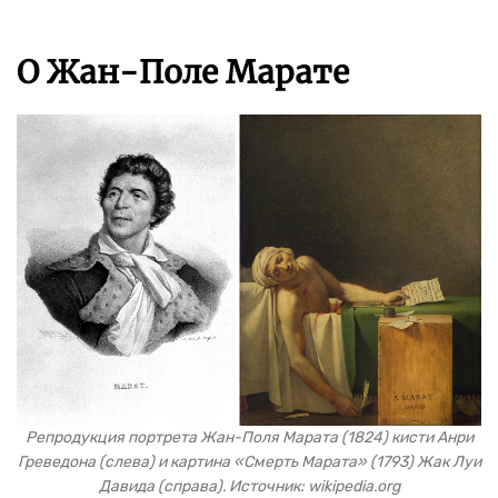
О Жан-Поле Марате
Репродукция портрета Жан-Поля Марата (1824) кисти Анри
Греведона (слева) и картина «Смерть Марата» (1793) Жак Луи
Давида (справа). Источник: wikipedia.org