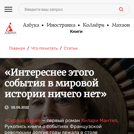
Азбука
Иностранка
КоЛибри
Махаон
Книги
Главная
Что почитать
Статьи
«Интереснее этого
события в мировой
истории ничего нет»
05.05.2022
«Сердце бури»
— первый роман
Хилари Мантел
.
Рукопись книги о событиях Французской
революции долгие годы лежала в столе