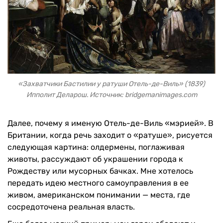
«Захватчики Бастилии у ратуши Отель-де-Виль» (1839)
Ипполит Деларош. Источник: bridgemanimages.com
Далее, почему я именую Отель-де-Виль «мэрией». В
Британии, когда речь заходит о «ратуше», рисуется
следующая картина: олдермены, поглаживая
животы, рассуждают об украшении города к
Рождеству или мусорных бачках. Мне хотелось
передать идею местного самоуправления в ее
живом, американском понимании — места, где
сосредоточена реальная власть.