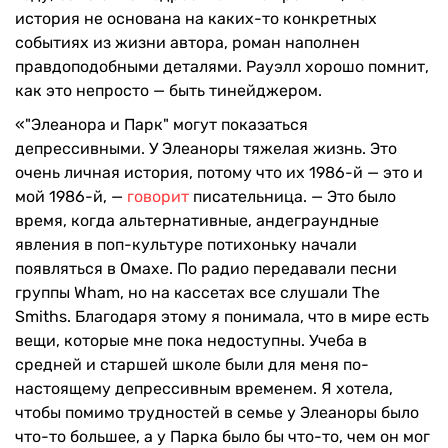
история не основана на каких-то конкретных
событиях из жизни автора, роман наполнен
правдоподобными деталями. Рауэлл хорошо помнит,
как это непросто — быть тинейджером.
«"Элеанора и Парк" могут показаться
депрессивными. У Элеаноры тяжелая жизнь. Это
очень личная история, потому что их 1986-й — это и
мой 1986-й, —
говорит
писательница. — Это было
время, когда альтернативные, андеграундные
явления в поп-культуре потихоньку начали
появляться в Омахе. По радио передавали песни
группы Wham, но на кассетах все слушали The
Smiths. Благодаря этому я понимала, что в мире есть
вещи, которые мне пока недоступны. Учеба в
средней и старшей школе были для меня по-
настоящему депрессивным временем. Я хотела,
чтобы помимо трудностей в семье у Элеаноры было
что-то большее, а у Парка было бы что-то, чем он мог