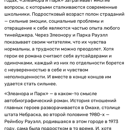
годах, «Элеанора и Парк» затрагивает многие
вопросы, с которыми сталкиваются современные
школьники. Подростковый возраст полон страданий
— сильные эмоции, социальные проблемы и
отвращение к себе являются частью опыта любого
тинейджера. Через Элеонору и Парка Рауэлл
показывает своим читателям, что их чувства
нормальны, а трудности можно преодолет. Хотя
герои ее романа считают себя аутсайдерами и
одиночками, каждый из них по отдельности борется
с неуверенностью в себе и чувством
неполноценности. И вместе в конце концов им
удается стать сильнее.
«Элеанора и Парк» — в каком-то смысле
автобиографический роман. История отношений
главных героев разворачивается в Омахе, столице
штата Небраска, во второй половине 1980-х —
Рейнбоу Рауэлл, родившаяся в этом городе в 1973
году, сама была подростком в то время. И, хотя