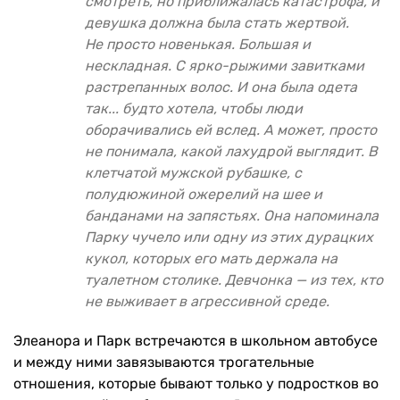
смотреть, но приближалась катастрофа, и
девушка должна была стать жертвой.
Не просто новенькая. Большая и
нескладная. С ярко-рыжими завитками
растрепанных волос. И она была одета
так... будто хотела, чтобы люди
оборачивались ей вслед. А может, просто
не понимала, какой лахудрой выглядит. В
клетчатой мужской рубашке, с
полудюжиной ожерелий на шее и
банданами на запястьях. Она напоминала
Парку чучело или одну из этих дурацких
кукол, которых его мать держала на
туалетном столике. Девчонка — из тех, кто
не выживает в агрессивной среде.
Элеанора и Парк встречаются в школьном автобусе
и между ними завязываются трогательные
отношения, которые бывают только у подростков во