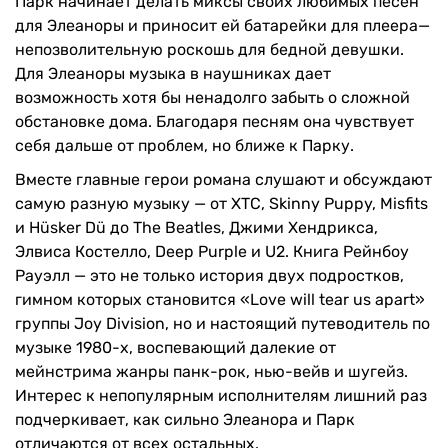
Парк начинает делать миксы своих любимых песен
для Элеаноры и приносит ей батарейки для плеера—
непозволительную роскошь для бедной девушки.
Для Элеаноры музыка в наушниках дает
возможность хотя бы ненадолго забыть о сложной
обстановке дома. Благодаря песням она чувствует
себя дальше от проблем, но ближе к Парку.
Вместе главные герои романа слушают и обсуждают
самую разную музыку — от ХТС, Skinny Puppy, Misfits
и Hüsker Dü до The Beatles, Джими Хендрикса,
Элвиса Костелло, Deep Purple и U2. Книга Рейнбоу
Рауэлл — это не только история двух подростков,
гимном которых становится «Love will tear us apart»
группы Joy Division, но и настоящий путеводитель по
музыке 1980-х, воспевающий далекие от
мейнстрима жанры панк-рок, нью-вейв и шугейз.
Интерес к непопулярным исполнителям лишний раз
подчеркивает, как сильно Элеанора и Парк
отличаются от всех остальных.