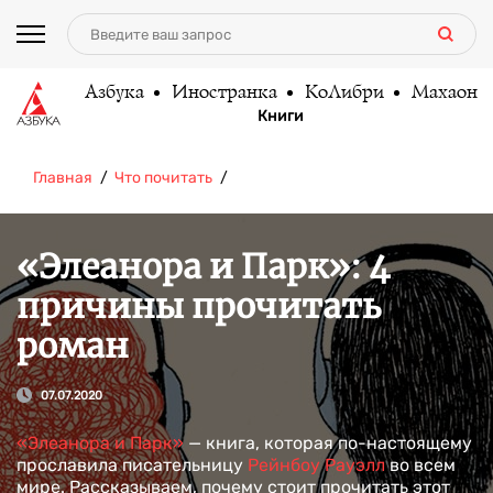
Азбука
Иностранка
КоЛибри
Махаон
Книги
Главная
Что почитать
«Элеанора и Парк»: 4
причины прочитать
роман
07.07.2020
«Элеанора и Парк»
— книга, которая по-настоящему
прославила писательницу
Рейнбоу Рауэлл
во всем
мире. Рассказываем, почему стоит прочитать этот