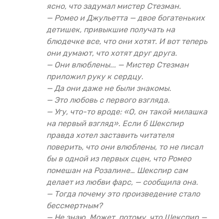
ясно, что задумал мистер Стезман.
— Ромео и Джульетта — двое богатеньких
детишек, привыкшие получать на
блюдечке все, что они хотят. И вот теперь
они думают, что хотят друг друга.
— Они влюблены... — Мистер Стезман
приложил руку к сердцу.
— Да они даже не были знакомы.
— Это любовь с первого взгляда.
— Угу, что-то вроде: «О, он такой милашка
на первый взгляд». Если б Шекспир
правда хотел заставить читателя
поверить, что они влюблены, то не писал
бы в одной из первых сцен, что Ромео
помешан на Розалине… Шекспир сам
делает из любви фарс, — сообщила она.
— Тогда почему это произведение стало
бессмертным?
— Не знаю. Может, потому, что Шекспир —