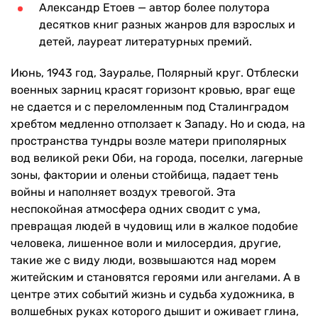
Александр Етоев — автор более полутора
десятков книг разных жанров для взрослых и
детей, лауреат литературных премий.
Июнь, 1943 год, Зауралье, Полярный круг. Отблески
военных зарниц красят горизонт кровью, враг еще
не сдается и с переломленным под Сталинградом
хребтом медленно отползает к Западу. Но и сюда, на
пространства тундры возле матери приполярных
вод великой реки Оби, на города, поселки, лагерные
зоны, фактории и оленьи стойбища, падает тень
войны и наполняет воздух тревогой. Эта
неспокойная атмосфера одних сводит с ума,
превращая людей в чудовищ или в жалкое подобие
человека, лишенное воли и милосердия, другие,
такие же с виду люди, возвышаются над морем
житейским и становятся героями или ангелами. А в
центре этих событий жизнь и судьба художника, в
волшебных руках которого дышит и оживает глина,