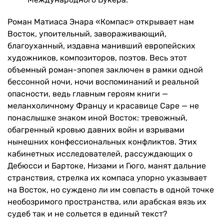
Роман Матиаса Энара «Компас» открывает нам
Восток, упоительный, завораживающий,
благоуханный, издавна манивший европейских
художников, композиторов, поэтов. Весь этот
объемный роман-эпопея заключен в рамки одной
бессонной ночи, ночи воспоминаний и реальной
опасности, ведь главным героям книги —
меланхоличному Францу и красавице Саре — не
понаслышке знаком иной Восток: тревожный,
обагренный кровью давних войн и взрывами
нынешних конфессиональных конфликтов. Этих
кабинетных исследователей, рассуждающих о
Дебюсси и Бартоке, Низами и Гюго, манят дальние
странствия, стрелка их компаса упорно указывает
на Восток, но суждено ли им совпасть в одной точке
необозримого пространства, или арабская вязь их
судеб так и не сольется в единый текст?