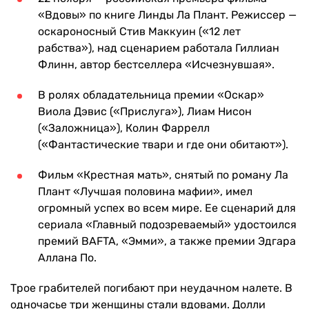
«Вдовы» по книге Линды Ла Плант. Режиссер —
оскароносный Стив Маккуин («12 лет
рабства»), над сценарием работала Гиллиан
Флинн, автор бестселлера «Исчезнувшая».
В ролях обладательница премии «Оскар»
Виола Дэвис («Прислуга»), Лиам Нисон
(«Заложница»), Колин Фаррелл
(«Фантастические твари и где они обитают»).
Фильм «Крестная мать», снятый по роману Ла
Плант «Лучшая половина мафии», имел
огромный успех во всем мире. Ее сценарий для
сериала «Главный подозреваемый» удостоился
премий BAFTA, «Эмми», а также премии Эдгара
Аллана По.
Трое грабителей погибают при неудачном налете. В
одночасье три женщины стали вдовами. Долли