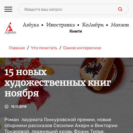
Азбука
Иностранка
КоЛибри
Махаон
Книги
Главная
Что почитать
Самое интересное
15 новых
художественных книг
ноября
15.11.2018
Роман лауреата Гонкуровской премии, новые
сборники рассказов Сесилии Ахерн и Виктории
Токаревой, леденящий кровь Франк Тилье,