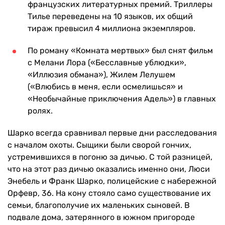
французских литературных премий. Триллеры
Тилье переведены на 10 языков, их общий
тираж превысил 4 миллиона экземпляров.
По роману «Комната мертвых» был снят фильм
с Мелани Лора («Бесславные ублюдки»,
«Иллюзия обмана»), Жилем Лелушем
(«Влюбись в меня, если осмелишься» и
«Необычайные приключения Адель») в главных
ролях.
Шарко всегда сравнивал первые дни расследования
с началом охоты. Сыщики были сворой гончих,
устремившихся в погоню за дичью. С той разницей,
что на этот раз дичью оказались именно они, Люси
Энебель и Франк Шарко, полицейские с набережной
Орфевр, 36. На кону стояло само существование их
семьи, благополучие их маленьких сыновей. В
подвале дома, затерянного в южном пригороде