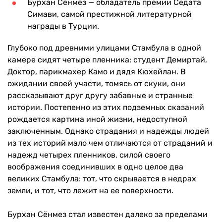
Бурхан Сёнмез — обладатель премии Седата
Симави, самой престижной литературной
награды в Турции.
Глубоко под древними улицами Стамбула в одной
камере сидят четыре пленника: студент Демиртай,
Доктор, парикмахер Камо и дядя Кюхейлан. В
ожидании своей участи, томясь от скуки, они
рассказывают друг другу забавные и странные
истории. Постепенно из этих подземных сказаний
рождается картина иной жизни, недоступной
заключенным. Однако страдания и надежды людей
из тех историй мало чем отличаются от страданий и
надежд четырех пленников, силой своего
воображения соединивших в одно целое два
великих Стамбула: тот, что скрывается в недрах
земли, и тот, что лежит на ее поверхности.
Бурхан Сёнмез стал известен далеко за пределами