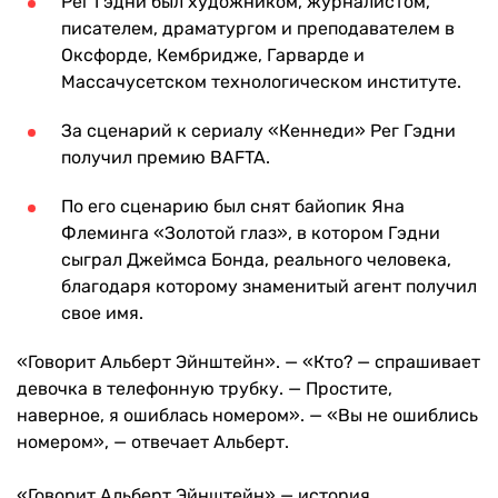
Рег Гэдни был художником, журналистом,
писателем, драматургом и преподавателем в
Оксфорде, Кембридже, Гарварде и
Массачусетском технологическом институте.
За сценарий к сериалу «Кеннеди» Рег Гэдни
получил премию BAFTA.
По его сценарию был снят байопик Яна
Флеминга «Золотой глаз», в котором Гэдни
сыграл Джеймса Бонда, реального человека,
благодаря которому знаменитый агент получил
свое имя.
«Говорит Альберт Эйнштейн». — «Кто? — спрашивает
девочка в телефонную трубку. — Простите,
наверное, я ошиблась номером». — «Вы не ошиблись
номером», — отвечает Альберт.
«Говорит Альберт Эйнштейн» — история,